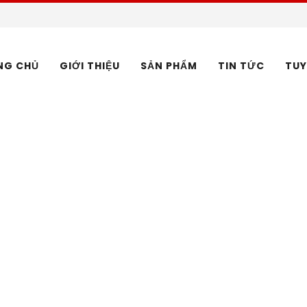
NG CHỦ
GIỚI THIỆU
SẢN PHẨM
TIN TỨC
TUY