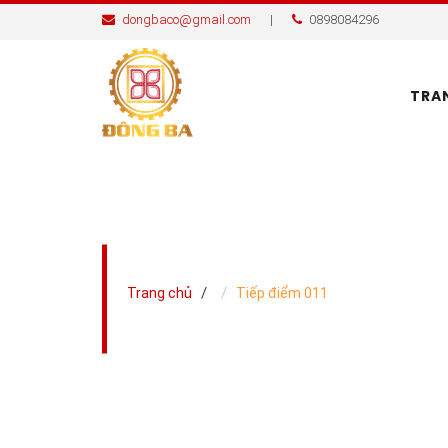
dongbaco@gmail.com
|
0898084296
TRA
/
Trang chủ
Tiếp điểm 011